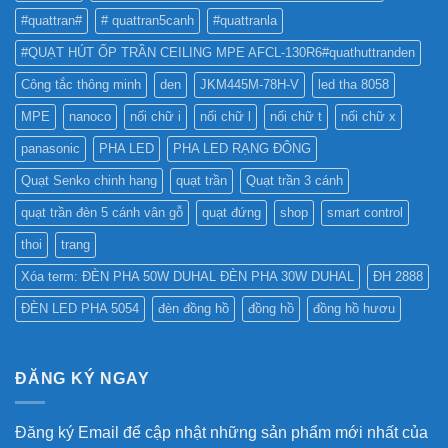
CÁO?
?
#quattran#
# quattran5canh
#quattranla
#QUẠT HÚT ỐP TRẦN CEILING MPE AFCL-130R6#quathuttranden
Công tắc thông minh
den
JKM445M-78H-V
led tha 8058
MPE
nanoco
nối chữ i
nối chữ l
nối chữ t
nối chữ x
panasonic
PHA LED
PHA LED RẠNG ĐÔNG
Quạt Senko chinh hang
quạt trần
Quạt trần 3 cánh
quạt trần đèn 5 cánh vân gỗ
quạt đứng
shop
smart control
thoi
trang
Xóa term: ĐÈN PHA 50W DUHAL ĐÈN PHA 30W DUHAL
ĐH 2888
ĐÈN LED PHA 5054
đèn đồng hồ
đồng hồ
đồng hồ hươu
ĐĂNG KÝ NGAY
Đăng ký Email để cập nhật những sản phẩm mới nhất của