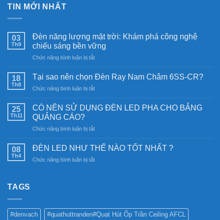
TIN MỚI NHẤT
Đèn năng lượng mặt trời: Khám phá công nghệ
03
Th9
chiếu sáng bền vững
ở
Chức năng bình luận bị tắt
Đèn
năng
Tại sao nên chọn Đèn Ray Nam Châm 6SS-CR?
18
lượng
Th8
ở
Chức năng bình luận bị tắt
mặt
Tại
trời:
sao
CÓ NÊN SỬ DỤNG ĐÈN LED PHA CHO BẢNG
Khám
25
nên
Th11
phá
QUẢNG CÁO?
chọn
công
ở
Chức năng bình luận bị tắt
Đèn
nghệ
CÓ
Ray
chiếu
NÊN
Nam
ĐÈN LED NHƯ THẾ NÀO TỐT NHẤT ?
08
sáng
SỬ
Châm
Th4
bền
ở
Chức năng bình luận bị tắt
DỤNG
6SS-
vững
ĐÈN
ĐÈN
CR?
LED
LED
NHƯ
TAGS
PHA
THẾ
CHO
NÀO
BẢNG
TỐT
QUẢNG
#denvach
#quathuttranden#Quạt Hút Ốp Trần Ceiling AFCL
NHẤT