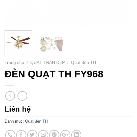
Trang chủ
/
QUẠT TRẦN ĐẸP
/
Quạt đèn TH
ĐÈN QUẠT TH FY968
Liên hệ
Danh mục:
Quạt đèn TH