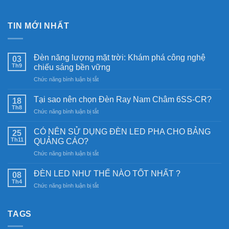
TIN MỚI NHẤT
Đèn năng lượng mặt trời: Khám phá công nghệ
03
Th9
chiếu sáng bền vững
ở
Chức năng bình luận bị tắt
Đèn
năng
Tại sao nên chọn Đèn Ray Nam Châm 6SS-CR?
18
lượng
Th8
ở
Chức năng bình luận bị tắt
mặt
Tại
trời:
sao
CÓ NÊN SỬ DỤNG ĐÈN LED PHA CHO BẢNG
Khám
25
nên
Th11
phá
QUẢNG CÁO?
chọn
công
ở
Chức năng bình luận bị tắt
Đèn
nghệ
CÓ
Ray
chiếu
NÊN
Nam
ĐÈN LED NHƯ THẾ NÀO TỐT NHẤT ?
08
sáng
SỬ
Châm
Th4
bền
ở
Chức năng bình luận bị tắt
DỤNG
6SS-
vững
ĐÈN
ĐÈN
CR?
LED
LED
NHƯ
TAGS
PHA
THẾ
CHO
NÀO