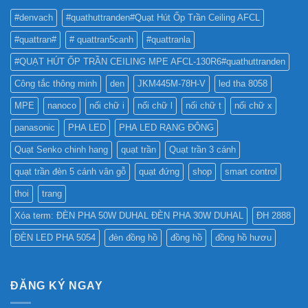
BẢNG
TỐT
QUẢNG
#denvach
#quathuttranden#Quạt Hút Ốp Trần Ceiling AFCL
NHẤT
CÁO?
?
#quattran#
# quattran5canh
#quattranla
#QUẠT HÚT ỐP TRẦN CEILING MPE AFCL-130R6#quathuttranden
Công tắc thông minh
den
JKM445M-78H-V
led tha 8058
MPE
nanoco
nối chữ i
nối chữ l
nối chữ t
nối chữ x
panasonic
PHA LED
PHA LED RẠNG ĐÔNG
Quạt Senko chinh hang
quạt trần
Quạt trần 3 cánh
quạt trần đèn 5 cánh vân gỗ
quạt đứng
shop
smart control
thoi
trang
Xóa term: ĐÈN PHA 50W DUHAL ĐÈN PHA 30W DUHAL
ĐH 2888
ĐÈN LED PHA 5054
đèn đồng hồ
đồng hồ
đồng hồ hươu
ĐĂNG KÝ NGAY