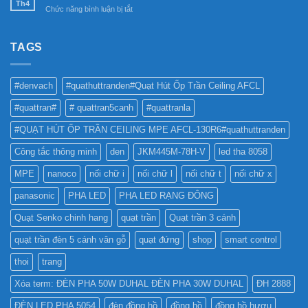
SỬ
Châm
Th4
bền
ở
Chức năng bình luận bị tắt
DỤNG
6SS-
vững
ĐÈN
ĐÈN
CR?
LED
LED
NHƯ
TAGS
PHA
THẾ
CHO
NÀO
BẢNG
TỐT
QUẢNG
#denvach
#quathuttranden#Quạt Hút Ốp Trần Ceiling AFCL
NHẤT
CÁO?
?
#quattran#
# quattran5canh
#quattranla
#QUẠT HÚT ỐP TRẦN CEILING MPE AFCL-130R6#quathuttranden
Công tắc thông minh
den
JKM445M-78H-V
led tha 8058
MPE
nanoco
nối chữ i
nối chữ l
nối chữ t
nối chữ x
panasonic
PHA LED
PHA LED RẠNG ĐÔNG
Quạt Senko chinh hang
quạt trần
Quạt trần 3 cánh
quạt trần đèn 5 cánh vân gỗ
quạt đứng
shop
smart control
thoi
trang
Xóa term: ĐÈN PHA 50W DUHAL ĐÈN PHA 30W DUHAL
ĐH 2888
ĐÈN LED PHA 5054
đèn đồng hồ
đồng hồ
đồng hồ hươu