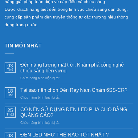
hàng giải pháp toàn diện về cáp điện và chiếu sáng.
Được khách hàng biết đến trong lĩnh vực chiếu sáng dân dụng,
cung cấp sản phẩm đèn truyền thống từ các thương hiệu thông
dụng trong nước.
TIN MỚI NHẤT
Đèn năng lượng mặt trời: Khám phá công nghệ
03
Th9
chiếu sáng bền vững
ở
Chức năng bình luận bị tắt
Đèn
năng
Tại sao nên chọn Đèn Ray Nam Châm 6SS-CR?
18
lượng
Th8
ở
Chức năng bình luận bị tắt
mặt
Tại
trời:
sao
CÓ NÊN SỬ DỤNG ĐÈN LED PHA CHO BẢNG
Khám
25
nên
Th11
phá
QUẢNG CÁO?
chọn
công
ở
Chức năng bình luận bị tắt
Đèn
nghệ
CÓ
Ray
chiếu
NÊN
Nam
ĐÈN LED NHƯ THẾ NÀO TỐT NHẤT ?
08
sáng