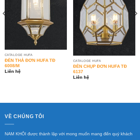
CATALOGE HUFA
ĐÈN THẢ ĐƠN HUFA TĐ
CATALOGE HUFA
6008/M
ĐÈN CHỤP ĐƠN HUFA TĐ
Liên hệ
6137
Liên hệ
VỀ CHÚNG TÔI
NAM KHÔI được thành lập với mong muốn mang đến quý khách