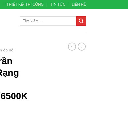
Ủ
THIẾT KẾ- THI CÔNG
TIN TỨC
LIÊN HỆ
n ốp nổi
rần
Rạng
/6500K