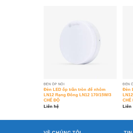
Add to
Add to
Wishlist
Wishlist
ĐÈN ỐP NỔI
ĐÈN 
tròn LN09 Rạng
Đèn LED ốp trần tròn đế nhôm
Đèn 
8W/3000K
LN12 Rạng Đông LN12 170/15W/3
LN12
CHẾ ĐỘ
CHẾ
Liên hệ
Liên
VỀ CHÚNG TÔI
TIN