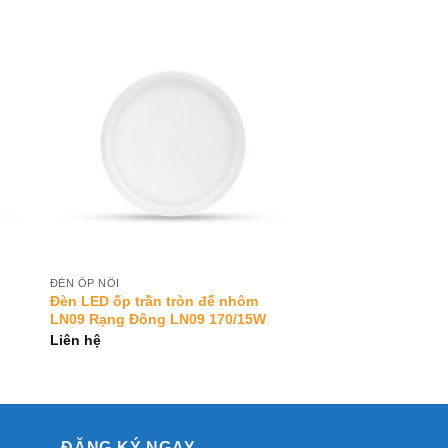
to
Add to
ist
Wishlist
ĐÈN ỐP NỔI
Đèn LED ốp trần tròn đế nhôm
LN09 Rạng Đông LN09 170/15W
Liên hệ
ĐĂNG KÝ NGAY