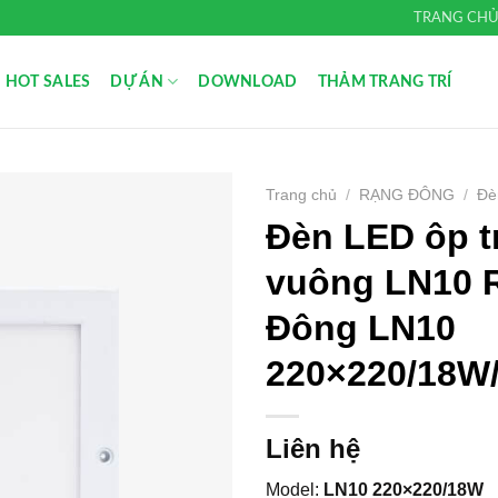
TRANG CH
HOT SALES
DỰ ÁN
DOWNLOAD
THẢM TRANG TRÍ
Trang chủ
/
RẠNG ĐÔNG
/
Đè
Đèn LED ôp t
Add to
Wishlist
vuông LN10 
Đông LN10
220×220/18W
Liên hệ
Model:
LN10 220×220/18W