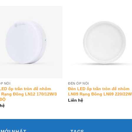
Add to
Add 
Wishlist
Wishl
ỐP NỔI
ĐÈN ỐP NỔI
LED ốp trần tròn đế nhôm
Đèn LED ốp trần tròn đế nhôm
 Rạng Đông LN12 170/12W/3
LN09 Rạng Đông LN09 220/22W
 ĐỘ
Liên hệ
 hệ
 MỚI NHẤT
TAGS