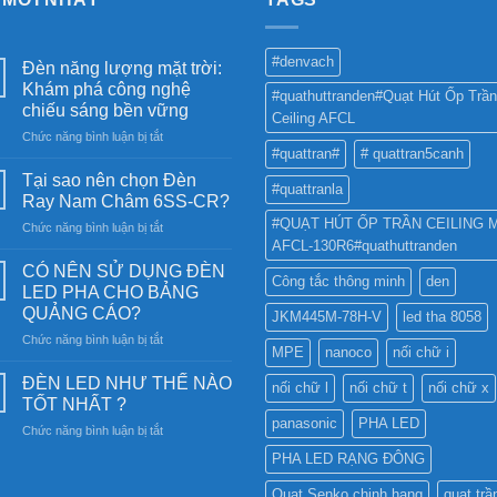
#denvach
Đèn năng lượng mặt trời:
Khám phá công nghệ
#quathuttranden#Quạt Hút Ốp Trần
chiếu sáng bền vững
Ceiling AFCL
ở
Chức năng bình luận bị tắt
#quattran#
# quattran5canh
Đèn
năng
Tại sao nên chọn Đèn
#quattranla
lượng
Ray Nam Châm 6SS-CR?
mặt
#QUẠT HÚT ỐP TRẦN CEILING 
ở
Chức năng bình luận bị tắt
trời:
AFCL-130R6#quathuttranden
Tại
Khám
sao
phá
CÓ NÊN SỬ DỤNG ĐÈN
Công tắc thông minh
den
nên
công
LED PHA CHO BẢNG
chọn
nghệ
QUẢNG CÁO?
JKM445M-78H-V
led tha 8058
Đèn
chiếu
ở
Chức năng bình luận bị tắt
Ray
sáng
MPE
nanoco
nối chữ i
CÓ
Nam
bền
NÊN
Châm
ĐÈN LED NHƯ THẾ NÀO
vững
nối chữ l
nối chữ t
nối chữ x
SỬ
6SS-
TỐT NHẤT ?
DỤNG
CR?
panasonic
PHA LED
ở
Chức năng bình luận bị tắt
ĐÈN
ĐÈN
LED
PHA LED RẠNG ĐÔNG
LED
PHA
NHƯ
CHO
Quạt Senko chinh hang
quạt trầ