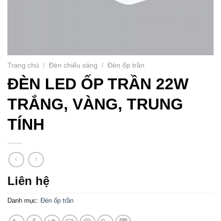
Trang chủ
/
Đèn chiếu sáng
/
Đèn ốp trần
ĐÈN LED ỐP TRẦN 22W
TRẮNG, VÀNG, TRUNG
TÍNH
Liên hệ
Danh mục:
Đèn ốp trần