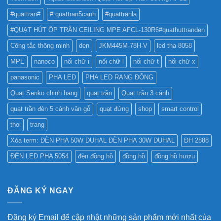
NHẤT
CÁO?
?
#quattran#
# quattran5canh
#quattranla
#QUẠT HÚT ỐP TRẦN CEILING MPE AFCL-130R6#quathuttranden
Công tắc thông minh
den
JKM445M-78H-V
led tha 8058
MPE
nanoco
nối chữ i
nối chữ l
nối chữ t
nối chữ x
panasonic
PHA LED
PHA LED RẠNG ĐÔNG
Quạt Senko chinh hang
quạt trần
Quạt trần 3 cánh
quạt trần đèn 5 cánh vân gỗ
quạt đứng
shop
smart control
thoi
trang
Xóa term: ĐÈN PHA 50W DUHAL ĐÈN PHA 30W DUHAL
ĐH 2888
ĐÈN LED PHA 5054
đèn đồng hồ
đồng hồ
đồng hồ hươu
ĐĂNG KÝ NGAY
Đăng ký Email để cập nhật những sản phẩm mới nhất của