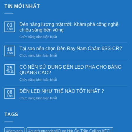
TIN MỚI NHẤT
Đèn năng lượng mặt trời: Khám phá công nghệ
03
Th9
chiếu sáng bền vững
ở
Chức năng bình luận bị tắt
Đèn
năng
Tại sao nên chọn Đèn Ray Nam Châm 6SS-CR?
18
lượng
Th8
ở
Chức năng bình luận bị tắt
mặt
Tại
trời:
sao
CÓ NÊN SỬ DỤNG ĐÈN LED PHA CHO BẢNG
Khám
25
nên
Th11
phá
QUẢNG CÁO?
chọn
công
ở
Chức năng bình luận bị tắt
Đèn
nghệ
CÓ
Ray
chiếu
NÊN
Nam
ĐÈN LED NHƯ THẾ NÀO TỐT NHẤT ?
08
sáng
SỬ
Châm
Th4
bền
ở
Chức năng bình luận bị tắt
DỤNG
6SS-
vững
ĐÈN
ĐÈN
CR?
LED
LED
NHƯ
TAGS
PHA
THẾ
CHO
NÀO
BẢNG
TỐT
QUẢNG
#denvach
#quathuttranden#Quạt Hút Ốp Trần Ceiling AFCL