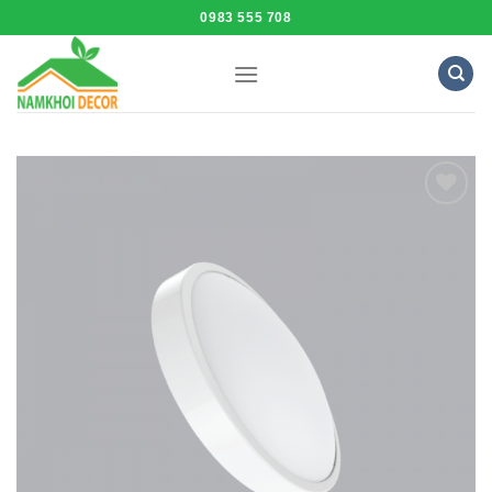
Skip
0983 555 708
to
content
Add to
Wishlist