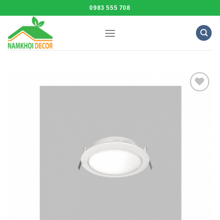
Skip
0983 555 708
to
content
Add to
Wishlist