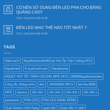
Tại
trời:
sao
CÓ NÊN SỬ DỤNG ĐÈN LED PHA CHO BẢNG
Khám
25
nên
Th11
phá
QUẢNG CÁO?
chọn
công
ở
Chức năng bình luận bị tắt
Đèn
nghệ
CÓ
Ray
chiếu
NÊN
Nam
ĐÈN LED NHƯ THẾ NÀO TỐT NHẤT ?
08
sáng
SỬ
Châm
Th4
bền
ở
Chức năng bình luận bị tắt
DỤNG
6SS-
vững
ĐÈN
ĐÈN
CR?
LED
LED
NHƯ
TAGS
PHA
THẾ
CHO
NÀO
BẢNG
TỐT
QUẢNG
#denvach
#quathuttranden#Quạt Hút Ốp Trần Ceiling AFCL
NHẤT
CÁO?
?
#quattran#
# quattran5canh
#quattranla
#QUẠT HÚT ỐP TRẦN CEILING MPE AFCL-130R6#quathuttranden
Công tắc thông minh
den
JKM445M-78H-V
led tha 8058
MPE
nanoco
nối chữ i
nối chữ l
nối chữ t
nối chữ x
panasonic
PHA LED
PHA LED RẠNG ĐÔNG
Quạt Senko chinh hang
quạt trần
Quạt trần 3 cánh