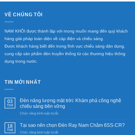
VỀ CHÚNG TÔI
NAM KHÔI được thành lập với mong muốn mang đến quý khách
hàng giải pháp toàn diện về cáp điện và chiếu sáng.
Được khách hàng biết đến trong lĩnh vực chiếu sáng dân dụng,
cung cấp sản phẩm đèn truyền thống từ các thương hiệu thông
dụng trong nước.
TIN MỚI NHẤT
Đèn năng lượng mặt trời: Khám phá công nghệ
03
Th9
chiếu sáng bền vững
ở
Chức năng bình luận bị tắt
Đèn
năng
Tại sao nên chọn Đèn Ray Nam Châm 6SS-CR?
18
lượng
Th8
ở
Chức năng bình luận bị tắt
mặt