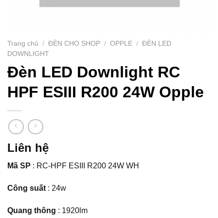
Trang chủ
/
ĐÈN CHO SHOP
/
OPPLE
/
ĐÈN LED
DOWNLIGHT
Đèn LED Downlight RC
HPF ESIII R200 24W Opple
Liên hệ
Mã SP
: RC-HPF ESIII R200 24W WH
Công suất
: 24w
Quang thông
: 1920lm