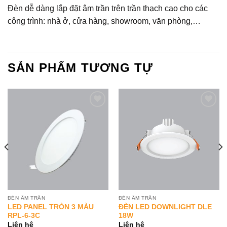
Đèn dễ dàng lắp đặt âm trần trên trần thạch cao cho các
công trình: nhà ở, cửa hàng, showroom, văn phòng,…
SẢN PHẨM TƯƠNG TỰ
Add to
Add to
Wishlist
Wishlist
ĐÈN ÂM TRẦN
ĐÈN ÂM TRẦN
LED PANEL TRÒN 3 MÀU
ĐÈN LED DOWNLIGHT DLE
RPL-6-3C
18W
Liên hệ
Liên hệ