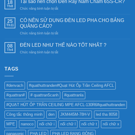
Tại sao nên chọn Đèn Ray Nam Châm 6SS-CR?
18
lượng
Th8
ở
Chức năng bình luận bị tắt
mặt
Tại
trời:
sao
CÓ NÊN SỬ DỤNG ĐÈN LED PHA CHO BẢNG
Khám
25
nên
Th11
phá
QUẢNG CÁO?
chọn
công
ở
Chức năng bình luận bị tắt
Đèn
nghệ
CÓ
Ray
chiếu
NÊN
Nam
ĐÈN LED NHƯ THẾ NÀO TỐT NHẤT ?
08
sáng
SỬ
Châm
Th4
bền
ở
Chức năng bình luận bị tắt
DỤNG
6SS-
vững
ĐÈN
ĐÈN
CR?
LED
LED
NHƯ
TAGS
PHA
THẾ
CHO
NÀO
BẢNG
TỐT
QUẢNG
#denvach
#quathuttranden#Quạt Hút Ốp Trần Ceiling AFCL
NHẤT
CÁO?
?
#quattran#
# quattran5canh
#quattranla
#QUẠT HÚT ỐP TRẦN CEILING MPE AFCL-130R6#quathuttranden
Công tắc thông minh
den
JKM445M-78H-V
led tha 8058
MPE
nanoco
nối chữ i
nối chữ l
nối chữ t
nối chữ x
panasonic
PHA LED
PHA LED RẠNG ĐÔNG