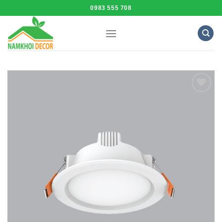
Skip
0983 555 708
to
content
Add to
Wishlist