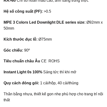
RA>80
Chỉ số hoàn màu cao, ánh sáng trung thực
Hệ số công suất (PF):
>0.5
MPE 3 Colors Led Downlight DLE series size:
Ø92mm x
50mm
Kích thước đục lỗ:
Ø75mm
Góc chiếu:
90º
Tiêu chuẩn châu Âu
CE ROHS
Instant Light 0s 100%
Sáng tức thì khi mở
Quy cách đóng gói:
1 cái/hộp, 40 cái/thùng
Thân bằng nhựa, thiết kế gọn nhẹ phù hợp cho trang trí nội
thất