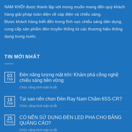
NAM KHÔI được thành lập với mong muốn mang đến quý khách
hàng giải pháp toàn diện về cáp điện và chiếu sáng.
Được khách hàng biết đến trong lĩnh vực chiếu sáng dân dụng,
cung cấp sản phẩm đèn truyền thống từ các thương hiệu thông
dụng trong nước.
TIN MỚI NHẤT
Đèn năng lượng mặt trời: Khám phá công nghệ
03
Th9
chiếu sáng bền vững
ở
Chức năng bình luận bị tắt
Đèn
năng
Tại sao nên chọn Đèn Ray Nam Châm 6SS-CR?
18
lượng
Th8
ở
Chức năng bình luận bị tắt
mặt
Tại
trời:
sao
CÓ NÊN SỬ DỤNG ĐÈN LED PHA CHO BẢNG
Khám
25
nên
Th11
phá
QUẢNG CÁO?
chọn
công
ở
Chức năng bình luận bị tắt
Đèn