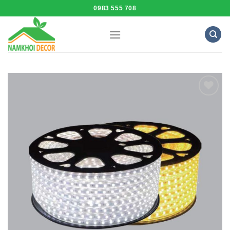
Skip
0983 555 708
to
content
Add to
Wishlist