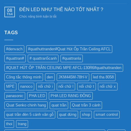
nghệ
CÓ
Ray
chiếu
NÊN
Nam
ĐÈN LED NHƯ THẾ NÀO TỐT NHẤT ?
08
sáng
SỬ
Châm
Th4
bền
ở
Chức năng bình luận bị tắt
DỤNG
6SS-
vững
ĐÈN
ĐÈN
CR?
LED
LED
NHƯ
TAGS
PHA
THẾ
CHO
NÀO
BẢNG
TỐT
QUẢNG
#denvach
#quathuttranden#Quạt Hút Ốp Trần Ceiling AFCL
NHẤT
CÁO?
?
#quattran#
# quattran5canh
#quattranla
#QUẠT HÚT ỐP TRẦN CEILING MPE AFCL-130R6#quathuttranden
Công tắc thông minh
den
JKM445M-78H-V
led tha 8058
MPE
nanoco
nối chữ i
nối chữ l
nối chữ t
nối chữ x
panasonic
PHA LED
PHA LED RẠNG ĐÔNG
Quạt Senko chinh hang
quạt trần
Quạt trần 3 cánh
quạt trần đèn 5 cánh vân gỗ
quạt đứng
shop
smart control
thoi
trang