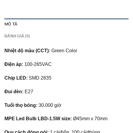
MÔ TẢ
ĐÁNH GIÁ (0)
Nhiệt độ màu (CCT):
Green Color
Điện áp:
100-265VAC
Chip LED:
SMD 2835
Đui đèn:
E27
Tuổi thọ bóng:
30.000 giờ
MPE Led Bulb LBD-1.5W size:
Ø45mm x 70mm
Quy cách đóng gói:
1 cái/hộp, 100 cái/thùng