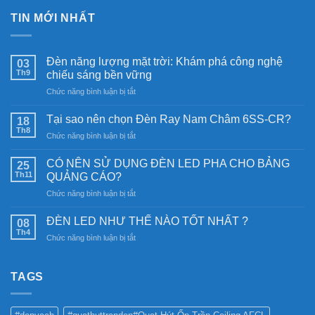
TIN MỚI NHẤT
Đèn năng lượng mặt trời: Khám phá công nghệ
03
Th9
chiếu sáng bền vững
ở
Chức năng bình luận bị tắt
Đèn
năng
Tại sao nên chọn Đèn Ray Nam Châm 6SS-CR?
18
lượng
Th8
ở
Chức năng bình luận bị tắt
mặt
Tại
trời:
sao
CÓ NÊN SỬ DỤNG ĐÈN LED PHA CHO BẢNG
Khám
25
nên
Th11
phá
QUẢNG CÁO?
chọn
công
ở
Chức năng bình luận bị tắt
Đèn
nghệ
CÓ
Ray
chiếu
NÊN
Nam
ĐÈN LED NHƯ THẾ NÀO TỐT NHẤT ?
08
sáng
SỬ
Châm
Th4
bền
ở
Chức năng bình luận bị tắt
DỤNG
6SS-
vững
ĐÈN
ĐÈN
CR?
LED
LED
NHƯ
TAGS
PHA
THẾ
CHO
NÀO
BẢNG
TỐT
QUẢNG