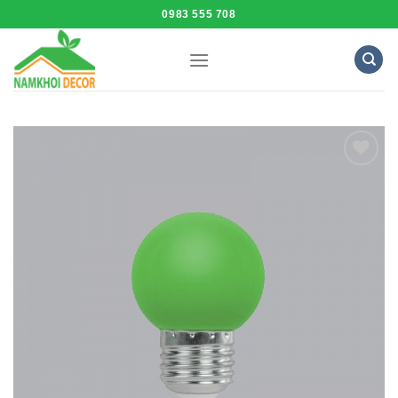
Skip
0983 555 708
to
content
Add to
Wishlist