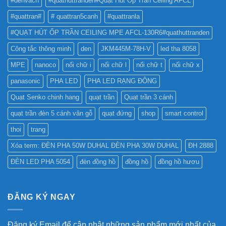
#denvach
#quathuttranden#Quạt Hút Ốp Trần Ceiling AFCL
NHẤT
CÁO?
?
#quattran#
# quattran5canh
#quattranla
#QUẠT HÚT ỐP TRẦN CEILING MPE AFCL-130R6#quathuttranden
Công tắc thông minh
den
JKM445M-78H-V
led tha 8058
MPE
nanoco
nối chữ i
nối chữ l
nối chữ t
nối chữ x
panasonic
PHA LED
PHA LED RẠNG ĐÔNG
Quạt Senko chinh hang
quạt trần
Quạt trần 3 cánh
quạt trần đèn 5 cánh vân gỗ
quạt đứng
shop
smart control
thoi
trang
Xóa term: ĐÈN PHA 50W DUHAL ĐÈN PHA 30W DUHAL
ĐH 2888
ĐÈN LED PHA 5054
đèn đồng hồ
đồng hồ
đồng hồ hươu
ĐĂNG KÝ NGAY
Đăng ký Email để cập nhật những sản phẩm mới nhất của