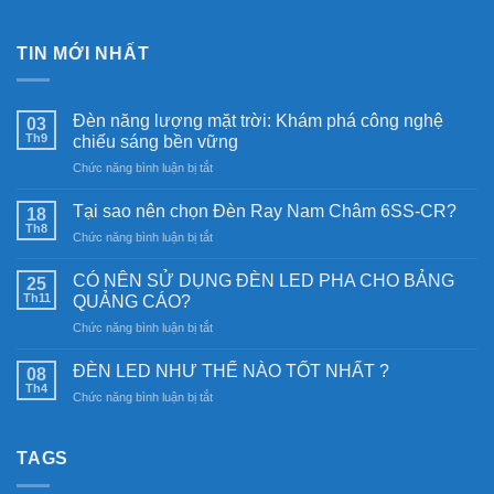
TIN MỚI NHẤT
Đèn năng lượng mặt trời: Khám phá công nghệ
03
Th9
chiếu sáng bền vững
ở
Chức năng bình luận bị tắt
Đèn
năng
Tại sao nên chọn Đèn Ray Nam Châm 6SS-CR?
18
lượng
Th8
ở
Chức năng bình luận bị tắt
mặt
Tại
trời:
sao
CÓ NÊN SỬ DỤNG ĐÈN LED PHA CHO BẢNG
Khám
25
nên
Th11
phá
QUẢNG CÁO?
chọn
công
ở
Chức năng bình luận bị tắt
Đèn
nghệ
CÓ
Ray
chiếu
NÊN
Nam
ĐÈN LED NHƯ THẾ NÀO TỐT NHẤT ?
08
sáng
SỬ
Châm
Th4
bền
ở
Chức năng bình luận bị tắt
DỤNG
6SS-
vững
ĐÈN
ĐÈN
CR?
LED
LED
NHƯ
TAGS
PHA
THẾ
CHO
NÀO