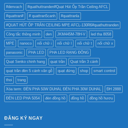
BẢNG
TỐT
QUẢNG
#denvach
#quathuttranden#Quạt Hút Ốp Trần Ceiling AFCL
NHẤT
CÁO?
?
#quattran#
# quattran5canh
#quattranla
#QUẠT HÚT ỐP TRẦN CEILING MPE AFCL-130R6#quathuttranden
Công tắc thông minh
den
JKM445M-78H-V
led tha 8058
MPE
nanoco
nối chữ i
nối chữ l
nối chữ t
nối chữ x
panasonic
PHA LED
PHA LED RẠNG ĐÔNG
Quạt Senko chinh hang
quạt trần
Quạt trần 3 cánh
quạt trần đèn 5 cánh vân gỗ
quạt đứng
shop
smart control
thoi
trang
Xóa term: ĐÈN PHA 50W DUHAL ĐÈN PHA 30W DUHAL
ĐH 2888
ĐÈN LED PHA 5054
đèn đồng hồ
đồng hồ
đồng hồ hươu
ĐĂNG KÝ NGAY