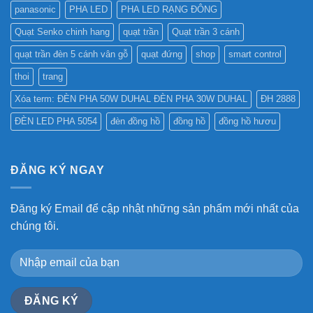
panasonic
PHA LED
PHA LED RẠNG ĐÔNG
Quạt Senko chinh hang
quạt trần
Quạt trần 3 cánh
quạt trần đèn 5 cánh vân gỗ
quạt đứng
shop
smart control
thoi
trang
Xóa term: ĐÈN PHA 50W DUHAL ĐÈN PHA 30W DUHAL
ĐH 2888
ĐÈN LED PHA 5054
đèn đồng hồ
đồng hồ
đồng hồ hươu
ĐĂNG KÝ NGAY
Đăng ký Email để cập nhật những sản phẩm mới nhất của
chúng tôi.