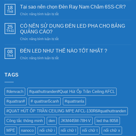
năng
Tại sao nên chọn Đèn Ray Nam Châm 6SS-CR?
18
lượng
Th8
ở
Chức năng bình luận bị tắt
mặt
Tại
trời:
sao
CÓ NÊN SỬ DỤNG ĐÈN LED PHA CHO BẢNG
Khám
25
nên
Th11
phá
QUẢNG CÁO?
chọn
công
ở
Chức năng bình luận bị tắt
Đèn
nghệ
CÓ
Ray
chiếu
NÊN
Nam
ĐÈN LED NHƯ THẾ NÀO TỐT NHẤT ?
08
sáng
SỬ
Châm
Th4
bền
ở
Chức năng bình luận bị tắt
DỤNG
6SS-
vững
ĐÈN
ĐÈN
CR?
LED
LED
NHƯ
TAGS
PHA
THẾ
CHO
NÀO
BẢNG
TỐT
QUẢNG
#denvach
#quathuttranden#Quạt Hút Ốp Trần Ceiling AFCL
NHẤT
CÁO?
?
#quattran#
# quattran5canh
#quattranla
#QUẠT HÚT ỐP TRẦN CEILING MPE AFCL-130R6#quathuttranden
Công tắc thông minh
den
JKM445M-78H-V
led tha 8058
MPE
nanoco
nối chữ i
nối chữ l
nối chữ t
nối chữ x