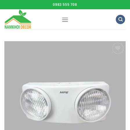
Skip
0983 555 708
to
content
Add to
Wishlist