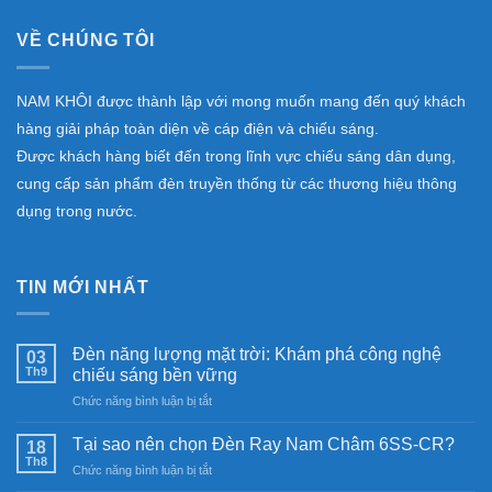
VỀ CHÚNG TÔI
NAM KHÔI được thành lập với mong muốn mang đến quý khách
hàng giải pháp toàn diện về cáp điện và chiếu sáng.
Được khách hàng biết đến trong lĩnh vực chiếu sáng dân dụng,
cung cấp sản phẩm đèn truyền thống từ các thương hiệu thông
dụng trong nước.
TIN MỚI NHẤT
Đèn năng lượng mặt trời: Khám phá công nghệ
03
Th9
chiếu sáng bền vững
ở
Chức năng bình luận bị tắt
Đèn
năng
Tại sao nên chọn Đèn Ray Nam Châm 6SS-CR?
18
lượng
Th8
ở
Chức năng bình luận bị tắt
mặt
Tại