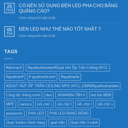
trời:
sao
CÓ NÊN SỬ DỤNG ĐÈN LED PHA CHO BẢNG
Khám
25
nên
Th11
phá
QUẢNG CÁO?
chọn
công
ở
Chức năng bình luận bị tắt
Đèn
nghệ
CÓ
Ray
chiếu
NÊN
Nam
ĐÈN LED NHƯ THẾ NÀO TỐT NHẤT ?
08
sáng
SỬ
Châm
Th4
bền
ở
Chức năng bình luận bị tắt
DỤNG
6SS-
vững
ĐÈN
ĐÈN
CR?
LED
LED
NHƯ
TAGS
PHA
THẾ
CHO
NÀO
BẢNG
TỐT
QUẢNG
#denvach
#quathuttranden#Quạt Hút Ốp Trần Ceiling AFCL
NHẤT
CÁO?
?
#quattran#
# quattran5canh
#quattranla
#QUẠT HÚT ỐP TRẦN CEILING MPE AFCL-130R6#quathuttranden
Công tắc thông minh
den
JKM445M-78H-V
led tha 8058
MPE
nanoco
nối chữ i
nối chữ l
nối chữ t
nối chữ x
panasonic
PHA LED
PHA LED RẠNG ĐÔNG
Quạt Senko chinh hang
quạt trần
Quạt trần 3 cánh