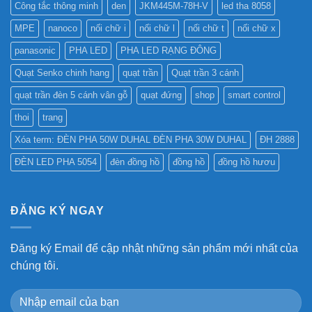
Công tắc thông minh
den
JKM445M-78H-V
led tha 8058
MPE
nanoco
nối chữ i
nối chữ l
nối chữ t
nối chữ x
panasonic
PHA LED
PHA LED RẠNG ĐÔNG
Quạt Senko chinh hang
quạt trần
Quạt trần 3 cánh
quạt trần đèn 5 cánh vân gỗ
quạt đứng
shop
smart control
thoi
trang
Xóa term: ĐÈN PHA 50W DUHAL ĐÈN PHA 30W DUHAL
ĐH 2888
ĐÈN LED PHA 5054
đèn đồng hồ
đồng hồ
đồng hồ hươu
ĐĂNG KÝ NGAY
Đăng ký Email để cập nhật những sản phẩm mới nhất của
chúng tôi.