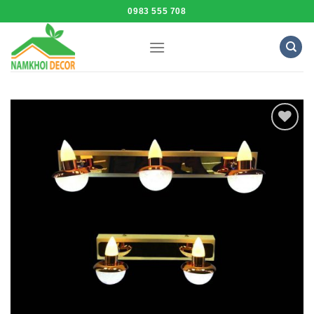
Skip
0983 555 708
to
content
Add to
Wishlist