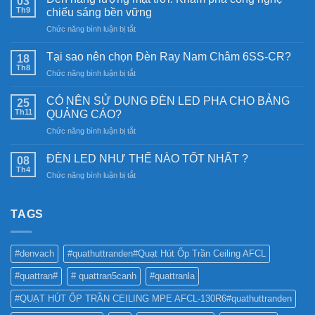
03
Th9
chiếu sáng bền vững
ở
Chức năng bình luận bị tắt
Đèn
năng
Tại sao nên chọn Đèn Ray Nam Châm 6SS-CR?
18
lượng
Th8
ở
Chức năng bình luận bị tắt
mặt
Tại
trời:
sao
CÓ NÊN SỬ DỤNG ĐÈN LED PHA CHO BẢNG
Khám
25
nên
Th11
phá
QUẢNG CÁO?
chọn
công
ở
Chức năng bình luận bị tắt
Đèn
nghệ
CÓ
Ray
chiếu
NÊN
Nam
ĐÈN LED NHƯ THẾ NÀO TỐT NHẤT ?
08
sáng
SỬ
Châm
Th4
bền
ở
Chức năng bình luận bị tắt
DỤNG
6SS-
vững
ĐÈN
ĐÈN
CR?
LED
LED
NHƯ
TAGS
PHA
THẾ
CHO
NÀO
BẢNG
TỐT
QUẢNG
#denvach
#quathuttranden#Quạt Hút Ốp Trần Ceiling AFCL
NHẤT
CÁO?
?
#quattran#
# quattran5canh
#quattranla
#QUẠT HÚT ỐP TRẦN CEILING MPE AFCL-130R6#quathuttranden