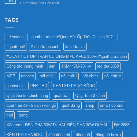
Th4
bền
ở
Chức năng bình luận bị tắt
DỤNG
6SS-
vững
ĐÈN
ĐÈN
CR?
LED
LED
NHƯ
TAGS
PHA
THẾ
CHO
NÀO
BẢNG
TỐT
QUẢNG
#denvach
#quathuttranden#Quạt Hút Ốp Trần Ceiling AFCL
NHẤT
CÁO?
?
#quattran#
# quattran5canh
#quattranla
#QUẠT HÚT ỐP TRẦN CEILING MPE AFCL-130R6#quathuttranden
Công tắc thông minh
den
JKM445M-78H-V
led tha 8058
MPE
nanoco
nối chữ i
nối chữ l
nối chữ t
nối chữ x
panasonic
PHA LED
PHA LED RẠNG ĐÔNG
Quạt Senko chinh hang
quạt trần
Quạt trần 3 cánh
quạt trần đèn 5 cánh vân gỗ
quạt đứng
shop
smart control
thoi
trang
Xóa term: ĐÈN PHA 50W DUHAL ĐÈN PHA 30W DUHAL
ĐH 2888
ĐÈN LED PHA 5054
đèn đồng hồ
đồng hồ
đồng hồ hươu