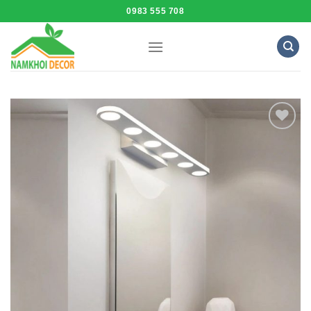
Skip
0983 555 708
to
content
Add to
Wishlist