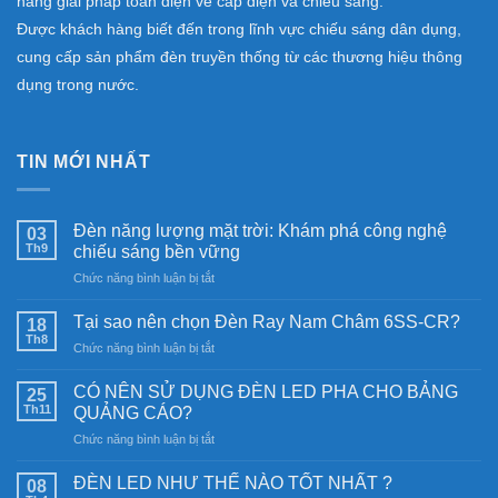
hàng giải pháp toàn diện về cáp điện và chiếu sáng.
Được khách hàng biết đến trong lĩnh vực chiếu sáng dân dụng,
cung cấp sản phẩm đèn truyền thống từ các thương hiệu thông
dụng trong nước.
TIN MỚI NHẤT
Đèn năng lượng mặt trời: Khám phá công nghệ
03
Th9
chiếu sáng bền vững
ở
Chức năng bình luận bị tắt
Đèn
năng
Tại sao nên chọn Đèn Ray Nam Châm 6SS-CR?
18
lượng
Th8
ở
Chức năng bình luận bị tắt
mặt
Tại
trời:
sao
CÓ NÊN SỬ DỤNG ĐÈN LED PHA CHO BẢNG
Khám
25
nên
Th11
phá
QUẢNG CÁO?
chọn
công
ở
Chức năng bình luận bị tắt
Đèn
nghệ
CÓ
Ray
chiếu
NÊN
Nam
ĐÈN LED NHƯ THẾ NÀO TỐT NHẤT ?
08
sáng
SỬ
Châm