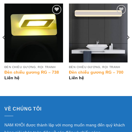
Add to
Add to
Wishlist
Wishlist
ĐÈN CHIẾU GƯƠNG, RỌI TRANH
ĐÈN CHIẾU GƯƠNG, RỌI TRANH
Đèn chiếu gương RG – 738
Đèn chiếu gương RG – 700
Liên hệ
Liên hệ
VỀ CHÚNG TÔI
NAM KHÔI được thành lập với mong muốn mang đến quý khách