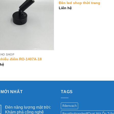
Add to
Add 
Đèn led shop thời trang
Wishlist
Wishl
Liên hệ
CHO SHOP
chiếu điểm RO-1407A-18
 hệ
 MỚI NHẤT
TAGS
#denvach
Đèn năng lượng mặt trời:
Khám phá công nghệ
#quathuttranden#Quạt Hút Ốp Trần