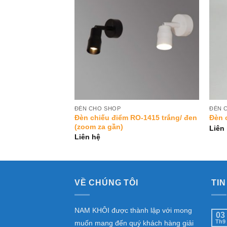
Add to
Add to
Wishlist
Wishlist
ĐÈN CHO SHOP
ĐÈN 
Đèn chiếu điểm RO-1415 trắng/ đen
O-1414-18 trắng
Đèn 
(zoom za gần)
Liên
Liên hệ
VỀ CHÚNG TÔI
TIN
NAM KHÔI được thành lập với mong
03
Th9
muốn mang đến quý khách hàng giải