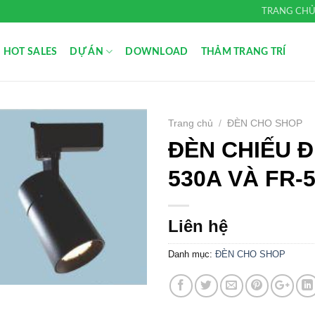
TRANG CH
HOT SALES
DỰ ÁN
DOWNLOAD
THẢM TRANG TRÍ
Trang chủ
/
ĐÈN CHO SHOP
ĐÈN CHIẾU Đ
Add to
Wishlist
530A VÀ FR-
Liên hệ
Danh mục:
ĐÈN CHO SHOP