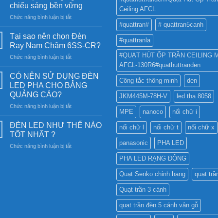
chiếu sáng bền vững
Ceiling AFCL
ở
Chức năng bình luận bị tắt
#quattran#
# quattran5canh
Đèn
năng
Tại sao nên chọn Đèn
#quattranla
lượng
Ray Nam Châm 6SS-CR?
mặt
#QUẠT HÚT ỐP TRẦN CEILING 
ở
Chức năng bình luận bị tắt
trời:
AFCL-130R6#quathuttranden
Tại
Khám
sao
phá
CÓ NÊN SỬ DỤNG ĐÈN
Công tắc thông minh
den
nên
công
LED PHA CHO BẢNG
chọn
nghệ
QUẢNG CÁO?
JKM445M-78H-V
led tha 8058
Đèn
chiếu
ở
Chức năng bình luận bị tắt
Ray
sáng
MPE
nanoco
nối chữ i
CÓ
Nam
bền
NÊN
Châm
ĐÈN LED NHƯ THẾ NÀO
vững
nối chữ l
nối chữ t
nối chữ x
SỬ
6SS-
TỐT NHẤT ?
DỤNG
CR?
panasonic
PHA LED
ở
Chức năng bình luận bị tắt
ĐÈN
ĐÈN
LED
PHA LED RẠNG ĐÔNG
LED
PHA
NHƯ
CHO
Quạt Senko chinh hang
quạt trầ
THẾ
BẢNG
NÀO
QUẢNG
Quạt trần 3 cánh
TỐT
CÁO?
NHẤT
quạt trần đèn 5 cánh vân gỗ
?