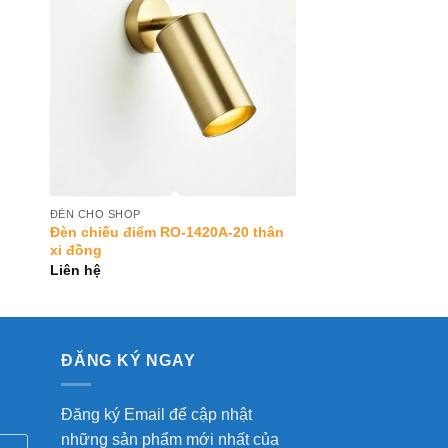
to
Add to
ist
Wishlist
ĐÈN CHO SHOP
Đèn chiếu điểm RO-1420A-20 thân
xi đồng
Liên hệ
ĐĂNG KÝ NGAY
Đăng ký Email để cập nhật
những sản phẩm mới nhất của