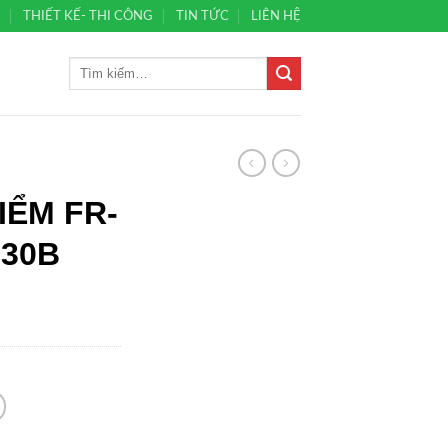
Ủ
THIẾT KẾ- THI CÔNG
TIN TỨC
LIÊN HỆ
IỂM FR-
530B