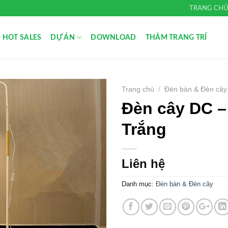
TRANG CH
HOT SALES
DỰ ÁN
DOWNLOAD
THẢM TRANG TRÍ
Trang chủ
/
Đèn bàn & Đèn cây
Đèn cây DC – 
Add to
Wishlist
Trắng
Liên hệ
Danh mục:
Đèn bàn & Đèn cây