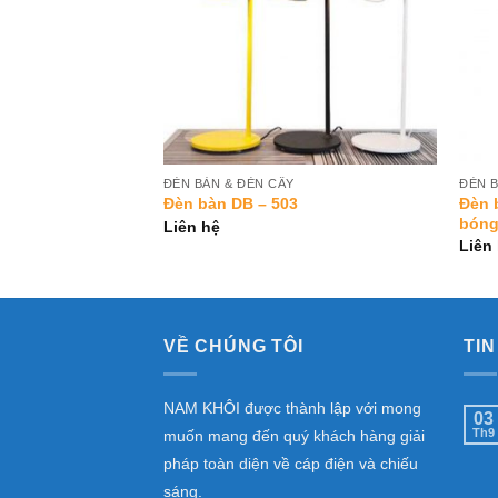
ĐÈN BÀN & ĐÈN CÂY
ĐÈN B
Đèn 
 – 19
Đèn bàn DB – 503
bón
Liên hệ
Liên
VỀ CHÚNG TÔI
TIN
NAM KHÔI được thành lập với mong
03
Th9
muốn mang đến quý khách hàng giải
pháp toàn diện về cáp điện và chiếu
sáng.