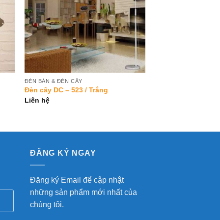
ĐÈN BÀN & ĐÈN CÂY
Đèn cây DC – 523 / Trắng
Liên hệ
ĐĂNG KÝ NGAY
Đăng ký Email để cập nhật
những sản phẩm mới nhất của
chúng tôi.