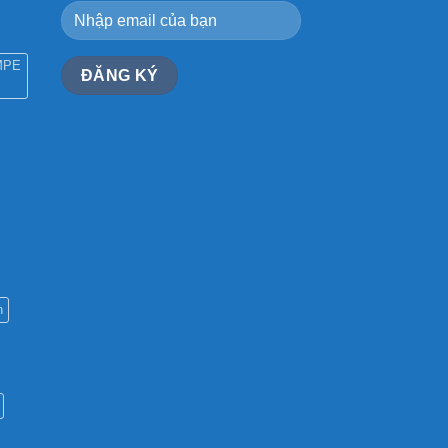
MPE
n