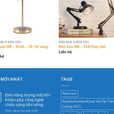
ÀN & ĐÈN CÂY
ĐÈN BÀN & ĐÈN CÂY
bàn DB – 514A – 18 / Xi vàng
Đèn bàn DB – 513/ Kẹp bàn
g
Liên hệ
 hệ
 MỚI NHẤT
TAGS
#denvach
Đèn năng lượng mặt trời:
Khám phá công nghệ
#quathuttranden#Quạt Hút Ốp Trần
chiếu sáng bền vững
Ceiling AFCL
ở
Chức năng bình luận bị tắt