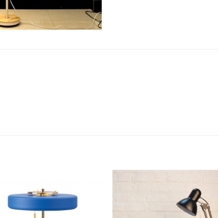
Add to
Add 
Wishlist
Wishl