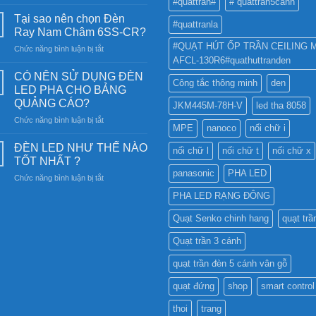
#quattran#
# quattran5canh
Đèn
năng
Tại sao nên chọn Đèn
#quattranla
lượng
Ray Nam Châm 6SS-CR?
mặt
#QUẠT HÚT ỐP TRẦN CEILING 
ở
Chức năng bình luận bị tắt
trời:
AFCL-130R6#quathuttranden
Tại
Khám
sao
phá
CÓ NÊN SỬ DỤNG ĐÈN
Công tắc thông minh
den
nên
công
LED PHA CHO BẢNG
chọn
nghệ
QUẢNG CÁO?
JKM445M-78H-V
led tha 8058
Đèn
chiếu
ở
Chức năng bình luận bị tắt
Ray
sáng
MPE
nanoco
nối chữ i
CÓ
Nam
bền
NÊN
Châm
ĐÈN LED NHƯ THẾ NÀO
vững
nối chữ l
nối chữ t
nối chữ x
SỬ
6SS-
TỐT NHẤT ?
DỤNG
CR?
panasonic
PHA LED
ở
Chức năng bình luận bị tắt
ĐÈN
ĐÈN
LED
PHA LED RẠNG ĐÔNG
LED
PHA
NHƯ
CHO
Quạt Senko chinh hang
quạt trầ
THẾ
BẢNG
NÀO
QUẢNG
Quạt trần 3 cánh
TỐT
CÁO?
NHẤT
quạt trần đèn 5 cánh vân gỗ
?
quạt đứng
shop
smart control
thoi
trang