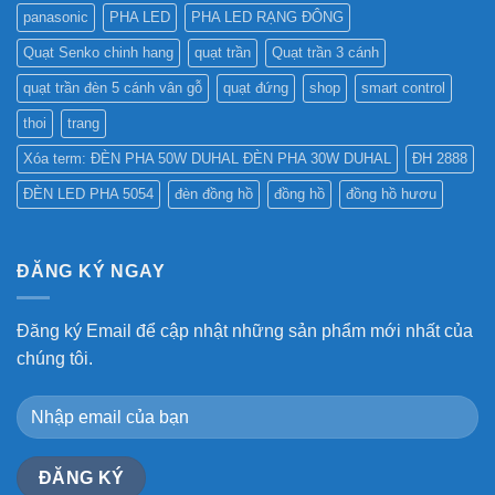
panasonic
PHA LED
PHA LED RẠNG ĐÔNG
Quạt Senko chinh hang
quạt trần
Quạt trần 3 cánh
quạt trần đèn 5 cánh vân gỗ
quạt đứng
shop
smart control
thoi
trang
Xóa term: ĐÈN PHA 50W DUHAL ĐÈN PHA 30W DUHAL
ĐH 2888
ĐÈN LED PHA 5054
đèn đồng hồ
đồng hồ
đồng hồ hươu
ĐĂNG KÝ NGAY
Đăng ký Email để cập nhật những sản phẩm mới nhất của
chúng tôi.