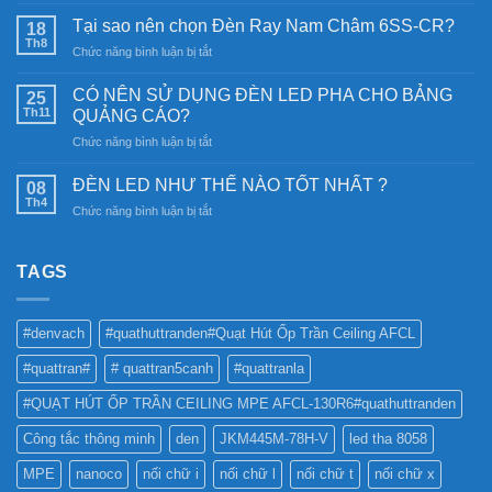
Đèn
năng
Tại sao nên chọn Đèn Ray Nam Châm 6SS-CR?
18
lượng
Th8
ở
Chức năng bình luận bị tắt
mặt
Tại
trời:
sao
CÓ NÊN SỬ DỤNG ĐÈN LED PHA CHO BẢNG
Khám
25
nên
Th11
phá
QUẢNG CÁO?
chọn
công
ở
Chức năng bình luận bị tắt
Đèn
nghệ
CÓ
Ray
chiếu
NÊN
Nam
ĐÈN LED NHƯ THẾ NÀO TỐT NHẤT ?
08
sáng
SỬ
Châm
Th4
bền
ở
Chức năng bình luận bị tắt
DỤNG
6SS-
vững
ĐÈN
ĐÈN
CR?
LED
LED
NHƯ
TAGS
PHA
THẾ
CHO
NÀO
BẢNG
TỐT
QUẢNG
#denvach
#quathuttranden#Quạt Hút Ốp Trần Ceiling AFCL
NHẤT
CÁO?
?
#quattran#
# quattran5canh
#quattranla
#QUẠT HÚT ỐP TRẦN CEILING MPE AFCL-130R6#quathuttranden
Công tắc thông minh
den
JKM445M-78H-V
led tha 8058
MPE
nanoco
nối chữ i
nối chữ l
nối chữ t
nối chữ x