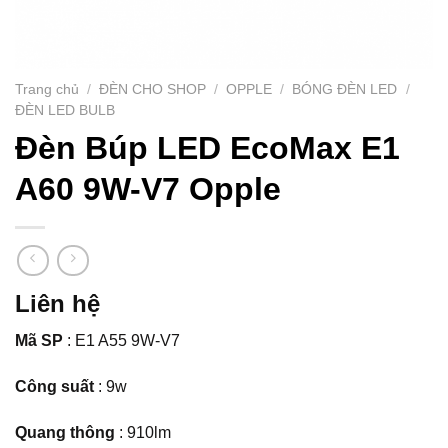
Trang chủ
/
ĐÈN CHO SHOP
/
OPPLE
/
BÓNG ĐÈN LED
/
ĐÈN LED BULB
Đèn Búp LED EcoMax E1
A60 9W-V7 Opple
Liên hệ
Mã SP
: E1 A55 9W-V7
Công suất
: 9w
Quang thông
: 910lm