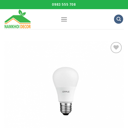
Skip
0983 555 708
to
content
Add to
Wishlist