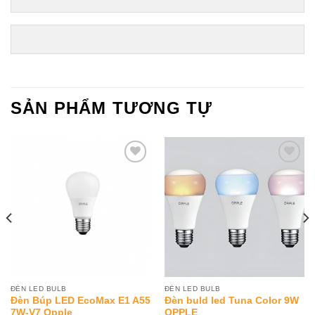
SẢN PHẨM TƯƠNG TỰ
Add to
Add to
Wishlist
Wishlist
ĐÈN LED BULB
ĐÈN LED BULB
Đèn Búp LED EcoMax E1 A55
Đèn buld led Tuna Color 9W
7W-V7 Opple
OPPLE