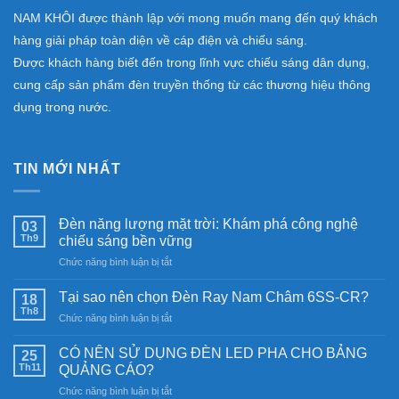
NAM KHÔI được thành lập với mong muốn mang đến quý khách
hàng giải pháp toàn diện về cáp điện và chiếu sáng.
Được khách hàng biết đến trong lĩnh vực chiếu sáng dân dụng,
cung cấp sản phẩm đèn truyền thống từ các thương hiệu thông
dụng trong nước.
TIN MỚI NHẤT
Đèn năng lượng mặt trời: Khám phá công nghệ
03
Th9
chiếu sáng bền vững
ở
Chức năng bình luận bị tắt
Đèn
năng
Tại sao nên chọn Đèn Ray Nam Châm 6SS-CR?
18
lượng
Th8
ở
Chức năng bình luận bị tắt
mặt
Tại
trời:
sao
CÓ NÊN SỬ DỤNG ĐÈN LED PHA CHO BẢNG
Khám
25
nên
Th11
phá
QUẢNG CÁO?
chọn
công
ở
Chức năng bình luận bị tắt
Đèn
nghệ