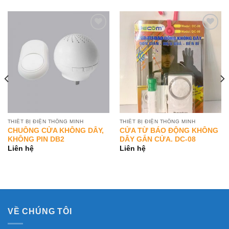
Add to
Add to
Wishlist
Wishlist
THIẾT BỊ ĐIỆN THÔNG MINH
THIẾT BỊ ĐIỆN THÔNG MINH
CHUÔNG CỬA KHÔNG DÂY,
CỬA TỪ BÁO ĐỘNG KHÔNG
KHÔNG PIN DB2
DÂY GẮN CỬA. DC-08
Liên hệ
Liên hệ
VỀ CHÚNG TÔI