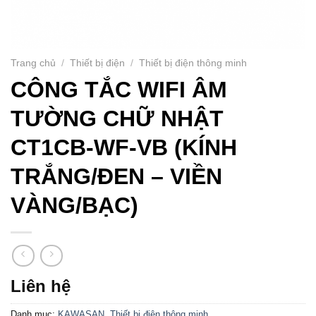
Trang chủ
/
Thiết bị điện
/
Thiết bị điện thông minh
CÔNG TẮC WIFI ÂM
TƯỜNG CHỮ NHẬT
CT1CB-WF-VB (KÍNH
TRẮNG/ĐEN – VIỀN
VÀNG/BẠC)
Liên hệ
Danh mục:
KAWASAN
,
Thiết bị điện thông minh