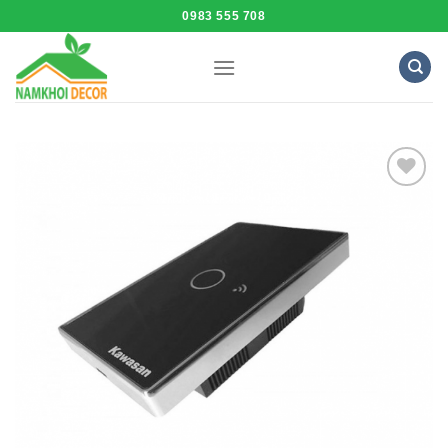
Skip
0983 555 708
to
content
Add to
Wishlist