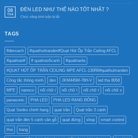
CÓ
Ray
chiếu
NÊN
Nam
ĐÈN LED NHƯ THẾ NÀO TỐT NHẤT ?
08
sáng
SỬ
Châm
Th4
bền
ở
Chức năng bình luận bị tắt
DỤNG
6SS-
vững
ĐÈN
ĐÈN
CR?
LED
LED
NHƯ
TAGS
PHA
THẾ
CHO
NÀO
BẢNG
TỐT
QUẢNG
#denvach
#quathuttranden#Quạt Hút Ốp Trần Ceiling AFCL
NHẤT
CÁO?
?
#quattran#
# quattran5canh
#quattranla
#QUẠT HÚT ỐP TRẦN CEILING MPE AFCL-130R6#quathuttranden
Công tắc thông minh
den
JKM445M-78H-V
led tha 8058
MPE
nanoco
nối chữ i
nối chữ l
nối chữ t
nối chữ x
panasonic
PHA LED
PHA LED RẠNG ĐÔNG
Quạt Senko chinh hang
quạt trần
Quạt trần 3 cánh
quạt trần đèn 5 cánh vân gỗ
quạt đứng
shop
smart control
thoi
trang