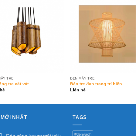
Add to
Add 
Wishlist
Wishl
MÂY TRE
ĐÈN MÂY TRE
ng tre cắt vát
Đèn tre đan trang trí hiên
 hệ
Liên hệ
 MỚI NHẤT
TAGS
#denvach