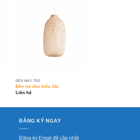
to
Add to
ist
Wishlist
ĐÈN MÂY TRE
Đèn tre đan kiểu dài
Liên hệ
ĐĂNG KÝ NGAY
Đăng ký Email để cập nhật