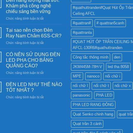
Đèn năng lượng mặt trời:
Khám phá công nghệ
#quathuttranden#Quạt Hút Ốp Trần
chiếu sáng bền vững
Ceiling AFCL
ở
Chức năng bình luận bị tắt
#quattran#
# quattran5canh
Đèn
năng
Tại sao nên chọn Đèn
#quattranla
lượng
Ray Nam Châm 6SS-CR?
mặt
#QUẠT HÚT ỐP TRẦN CEILING 
ở
Chức năng bình luận bị tắt
trời:
AFCL-130R6#quathuttranden
Tại
Khám
sao
phá
CÓ NÊN SỬ DỤNG ĐÈN
Công tắc thông minh
den
nên
công
LED PHA CHO BẢNG
chọn
nghệ
QUẢNG CÁO?
JKM445M-78H-V
led tha 8058
Đèn
chiếu
ở
Chức năng bình luận bị tắt
Ray
sáng
MPE
nanoco
nối chữ i
CÓ
Nam
bền
NÊN
Châm
ĐÈN LED NHƯ THẾ NÀO
vững
nối chữ l
nối chữ t
nối chữ x
SỬ
6SS-
TỐT NHẤT ?
DỤNG
CR?
panasonic
PHA LED
ở
Chức năng bình luận bị tắt
ĐÈN
ĐÈN
LED
PHA LED RẠNG ĐÔNG
LED
PHA
NHƯ
CHO
Quạt Senko chinh hang
quạt trầ
THẾ
BẢNG
NÀO
QUẢNG
Quạt trần 3 cánh
TỐT
CÁO?
NHẤT