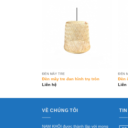
Add to
Add to
Wishlist
Wishlist
ĐÈN MÂY TRE
ĐÈN 
 chóp cụt
Đèn mây tre đan hình trụ tròn
Đèn ố
Liên hệ
Liên
VỀ CHÚNG TÔI
TIN
NAM KHÔI được thành lập với mong