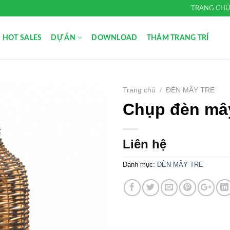
TRANG CH
HOT SALES
DỰ ÁN
DOWNLOAD
THẢM TRANG TRÍ
Trang chủ
/
ĐÈN MÂY TRE
Chụp đèn mâ
Add to
Wishlist
Liên hệ
Danh mục:
ĐÈN MÂY TRE