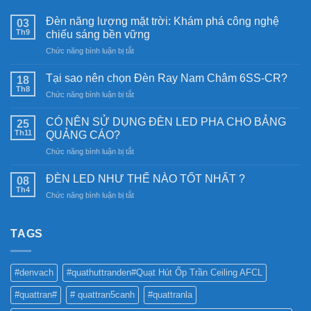
Đèn năng lượng mặt trời: Khám phá công nghệ
03
Th9
chiếu sáng bền vững
ở
Chức năng bình luận bị tắt
Đèn
năng
Tại sao nên chọn Đèn Ray Nam Châm 6SS-CR?
18
lượng
Th8
ở
Chức năng bình luận bị tắt
mặt
Tại
trời:
sao
CÓ NÊN SỬ DỤNG ĐÈN LED PHA CHO BẢNG
Khám
25
nên
Th11
phá
QUẢNG CÁO?
chọn
công
ở
Chức năng bình luận bị tắt
Đèn
nghệ
CÓ
Ray
chiếu
NÊN
Nam
ĐÈN LED NHƯ THẾ NÀO TỐT NHẤT ?
08
sáng
SỬ
Châm
Th4
bền
ở
Chức năng bình luận bị tắt
DỤNG
6SS-
vững
ĐÈN
ĐÈN
CR?
LED
LED
NHƯ
TAGS
PHA
THẾ
CHO
NÀO
BẢNG
TỐT
QUẢNG
#denvach
#quathuttranden#Quạt Hút Ốp Trần Ceiling AFCL
NHẤT
CÁO?
?
#quattran#
# quattran5canh
#quattranla