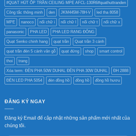
#QUẠT HÚT ỐP TRẦN CEILING MPE AFCL-130R6#quathuttranden
Công tắc thông minh
den
JKM445M-78H-V
led tha 8058
MPE
nanoco
nối chữ i
nối chữ l
nối chữ t
nối chữ x
panasonic
PHA LED
PHA LED RẠNG ĐÔNG
Quạt Senko chinh hang
quạt trần
Quạt trần 3 cánh
quạt trần đèn 5 cánh vân gỗ
quạt đứng
shop
smart control
thoi
trang
Xóa term: ĐÈN PHA 50W DUHAL ĐÈN PHA 30W DUHAL
ĐH 2888
ĐÈN LED PHA 5054
đèn đồng hồ
đồng hồ
đồng hồ hươu
ĐĂNG KÝ NGAY
Đăng ký Email để cập nhật những sản phẩm mới nhất của
chúng tôi.