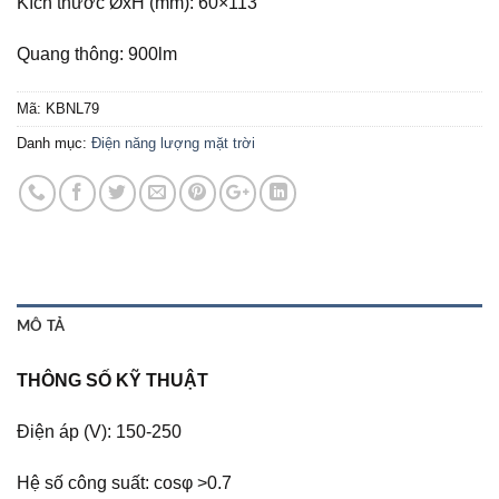
Kích thước ØxH (mm): 60×113
Quang thông: 900lm
Mã:
KBNL79
Danh mục:
Điện năng lượng mặt trời
MÔ TẢ
THÔNG SỐ KỸ THUẬT
Điện áp (V): 150-250
Hệ số công suất: cosφ >0.7