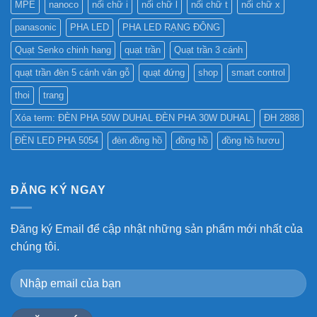
MPE
nanoco
nối chữ i
nối chữ l
nối chữ t
nối chữ x
panasonic
PHA LED
PHA LED RẠNG ĐÔNG
Quạt Senko chinh hang
quạt trần
Quạt trần 3 cánh
quạt trần đèn 5 cánh vân gỗ
quạt đứng
shop
smart control
thoi
trang
Xóa term: ĐÈN PHA 50W DUHAL ĐÈN PHA 30W DUHAL
ĐH 2888
ĐÈN LED PHA 5054
đèn đồng hồ
đồng hồ
đồng hồ hươu
ĐĂNG KÝ NGAY
Đăng ký Email để cập nhật những sản phẩm mới nhất của
chúng tôi.