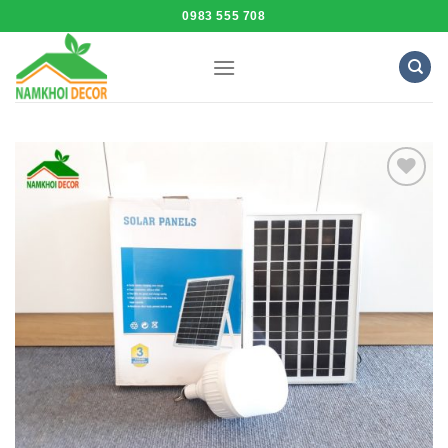
Skip
0983 555 708
to
content
Add to
Wishlist