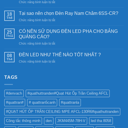
ở
Chức năng bình luận bị tắt
Đèn
năng
Tại sao nên chọn Đèn Ray Nam Châm 6SS-CR?
18
lượng
Th8
ở
Chức năng bình luận bị tắt
mặt
Tại
trời:
sao
CÓ NÊN SỬ DỤNG ĐÈN LED PHA CHO BẢNG
Khám
25
nên
Th11
phá
QUẢNG CÁO?
chọn
công
ở
Chức năng bình luận bị tắt
Đèn
nghệ
CÓ
Ray
chiếu
NÊN
Nam
ĐÈN LED NHƯ THẾ NÀO TỐT NHẤT ?
08
sáng
SỬ
Châm
Th4
bền
ở
Chức năng bình luận bị tắt
DỤNG
6SS-
vững
ĐÈN
ĐÈN
CR?
LED
LED
NHƯ
TAGS
PHA
THẾ
CHO
NÀO
BẢNG
TỐT
QUẢNG
#denvach
#quathuttranden#Quạt Hút Ốp Trần Ceiling AFCL
NHẤT
CÁO?
?
#quattran#
# quattran5canh
#quattranla
#QUẠT HÚT ỐP TRẦN CEILING MPE AFCL-130R6#quathuttranden
Công tắc thông minh
den
JKM445M-78H-V
led tha 8058