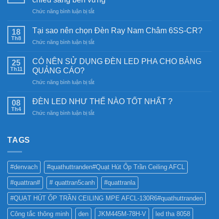
ở
Chức năng bình luận bị tắt
Đèn
năng
Tại sao nên chọn Đèn Ray Nam Châm 6SS-CR?
18
lượng
Th8
ở
Chức năng bình luận bị tắt
mặt
Tại
trời:
sao
CÓ NÊN SỬ DỤNG ĐÈN LED PHA CHO BẢNG
Khám
25
nên
Th11
phá
QUẢNG CÁO?
chọn
công
ở
Chức năng bình luận bị tắt
Đèn
nghệ
CÓ
Ray
chiếu
NÊN
Nam
ĐÈN LED NHƯ THẾ NÀO TỐT NHẤT ?
08
sáng
SỬ
Châm
Th4
bền
ở
Chức năng bình luận bị tắt
DỤNG
6SS-
vững
ĐÈN
ĐÈN
CR?
LED
LED
NHƯ
TAGS
PHA
THẾ
CHO
NÀO
BẢNG
TỐT
QUẢNG
#denvach
#quathuttranden#Quạt Hút Ốp Trần Ceiling AFCL
NHẤT
CÁO?
?
#quattran#
# quattran5canh
#quattranla
#QUẠT HÚT ỐP TRẦN CEILING MPE AFCL-130R6#quathuttranden
Công tắc thông minh
den
JKM445M-78H-V
led tha 8058