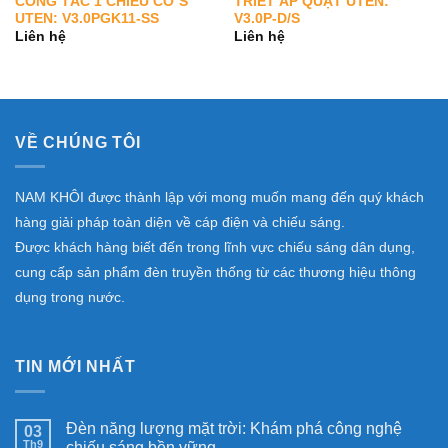
CÔNG TẮC 1 CHIỀU CỠ S
TRIẾT ÁP QUẠT UTEN:
UTEN: V3.0PGK11-SS
V3.0P-D/S
Liên hệ
Liên hệ
VỀ CHÚNG TÔI
NAM KHÔI được thành lập với mong muốn mang đến quý khách
hàng giải pháp toàn diện về cáp điện và chiếu sáng.
Được khách hàng biết đến trong lĩnh vực chiếu sáng dân dụng,
cung cấp sản phẩm đèn truyền thống từ các thương hiệu thông
dụng trong nước.
TIN MỚI NHẤT
Đèn năng lượng mặt trời: Khám phá công nghệ
03
Th9
chiếu sáng bền vững