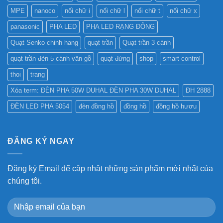
MPE
nanoco
nối chữ i
nối chữ l
nối chữ t
nối chữ x
panasonic
PHA LED
PHA LED RẠNG ĐÔNG
Quạt Senko chinh hang
quạt trần
Quạt trần 3 cánh
quạt trần đèn 5 cánh vân gỗ
quạt đứng
shop
smart control
thoi
trang
Xóa term: ĐÈN PHA 50W DUHAL ĐÈN PHA 30W DUHAL
ĐH 2888
ĐÈN LED PHA 5054
đèn đồng hồ
đồng hồ
đồng hồ hươu
ĐĂNG KÝ NGAY
Đăng ký Email để cập nhật những sản phẩm mới nhất của
chúng tôi.