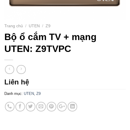
Trang chủ
/
UTEN
/
Z9
Bộ ổ cắm TV + mạng
UTEN: Z9TVPC
Liên hệ
Danh mục:
UTEN
,
Z9