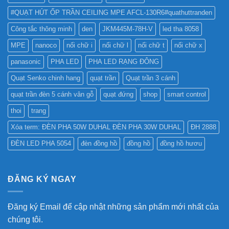
#QUẠT HÚT ỐP TRẦN CEILING MPE AFCL-130R6#quathuttranden
Công tắc thông minh
den
JKM445M-78H-V
led tha 8058
MPE
nanoco
nối chữ i
nối chữ l
nối chữ t
nối chữ x
panasonic
PHA LED
PHA LED RẠNG ĐÔNG
Quạt Senko chinh hang
quạt trần
Quạt trần 3 cánh
quạt trần đèn 5 cánh vân gỗ
quạt đứng
shop
smart control
thoi
trang
Xóa term: ĐÈN PHA 50W DUHAL ĐÈN PHA 30W DUHAL
ĐH 2888
ĐÈN LED PHA 5054
đèn đồng hồ
đồng hồ
đồng hồ hươu
ĐĂNG KÝ NGAY
Đăng ký Email để cập nhật những sản phẩm mới nhất của
chúng tôi.