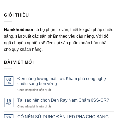
GIỚI THIỆU
Namkhoidecor
có bộ phận tư vấn, thiết kế giải pháp chiếu
sáng, sản xuất các sản phẩm theo yêu cầu riêng. Với đội
ngũ chuyên nghiệp sẽ đem lại sản phẩm hoàn hảo nhất
cho quý khách hàng.
BÀI VIẾT MỚI
Đèn năng lượng mặt trời: Khám phá công nghệ
03
Th9
chiếu sáng bền vững
ở
Chức năng bình luận bị tắt
Đèn
năng
Tại sao nên chọn Đèn Ray Nam Châm 6SS-CR?
18
lượng
Th8
ở
Chức năng bình luận bị tắt
mặt
Tại
trời:
sao
CÓ NÊN SỬ DỤNG ĐÈN LED PHA CHO BẢNG
Khám
25