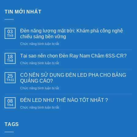
TIN MỚI NHẤT
Đèn năng lượng mặt trời: Khám phá công nghệ
03
Th9
chiếu sáng bền vững
ở
Chức năng bình luận bị tắt
Đèn
năng
Tại sao nên chọn Đèn Ray Nam Châm 6SS-CR?
18
lượng
Th8
ở
Chức năng bình luận bị tắt
mặt
Tại
trời:
sao
CÓ NÊN SỬ DỤNG ĐÈN LED PHA CHO BẢNG
Khám
25
nên
Th11
phá
QUẢNG CÁO?
chọn
công
ở
Chức năng bình luận bị tắt
Đèn
nghệ
CÓ
Ray
chiếu
NÊN
Nam
ĐÈN LED NHƯ THẾ NÀO TỐT NHẤT ?
08
sáng
SỬ
Châm
Th4
bền
ở
Chức năng bình luận bị tắt
DỤNG
6SS-
vững
ĐÈN
ĐÈN
CR?
LED
LED
NHƯ
TAGS
PHA
THẾ
CHO
NÀO
BẢNG