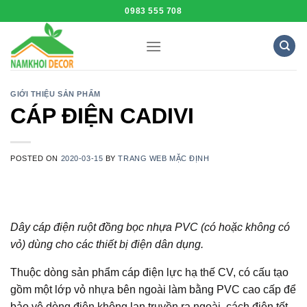
Skip
0983 555 708
to
content
GIỚI THIỆU SẢN PHẨM
CÁP ĐIỆN CADIVI
POSTED ON
2020-03-15
BY
TRANG WEB MẶC ĐỊNH
Dây cáp điện ruột đồng bọc nhựa PVC (có hoặc không có
vỏ) dùng cho các thiết bị điện dân dụng.
Thuộc dòng sản phẩm cáp điện lực hạ thế CV, có cấu tạo
gồm một lớp vỏ nhựa bên ngoài làm bằng PVC cao cấp để
bảo vệ dòng điện không lan truyền ra ngoài, cách điện tốt,