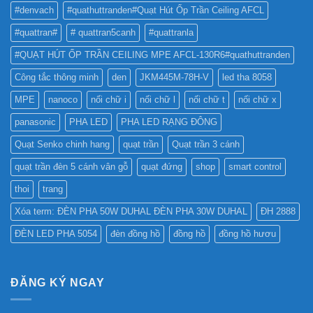
TỐT
QUẢNG
#denvach
#quathuttranden#Quạt Hút Ốp Trần Ceiling AFCL
NHẤT
CÁO?
?
#quattran#
# quattran5canh
#quattranla
#QUẠT HÚT ỐP TRẦN CEILING MPE AFCL-130R6#quathuttranden
Công tắc thông minh
den
JKM445M-78H-V
led tha 8058
MPE
nanoco
nối chữ i
nối chữ l
nối chữ t
nối chữ x
panasonic
PHA LED
PHA LED RẠNG ĐÔNG
Quạt Senko chinh hang
quạt trần
Quạt trần 3 cánh
quạt trần đèn 5 cánh vân gỗ
quạt đứng
shop
smart control
thoi
trang
Xóa term: ĐÈN PHA 50W DUHAL ĐÈN PHA 30W DUHAL
ĐH 2888
ĐÈN LED PHA 5054
đèn đồng hồ
đồng hồ
đồng hồ hươu
ĐĂNG KÝ NGAY