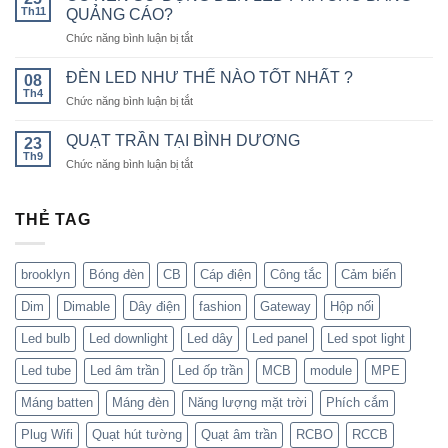
nên
Th11
phá
QUẢNG CÁO?
chọn
công
ở
Chức năng bình luận bị tắt
Đèn
nghệ
CÓ
Ray
chiếu
NÊN
Nam
ĐÈN LED NHƯ THẾ NÀO TỐT NHẤT ?
08
sáng
SỬ
Châm
Th4
bền
ở
Chức năng bình luận bị tắt
DỤNG
6SS-
vững
ĐÈN
ĐÈN
CR?
LED
QUẠT TRẦN TẠI BÌNH DƯƠNG
LED
23
NHƯ
Th9
PHA
ở
Chức năng bình luận bị tắt
THẾ
CHO
QUẠT
NÀO
BẢNG
TRẦN
TỐT
QUẢNG
TẠI
THẺ TAG
NHẤT
CÁO?
BÌNH
?
DƯƠNG
brooklyn
Bóng đèn
CB
Cáp điện
Công tắc
Cảm biến
Dim
Dimable
Dây điện
fashion
Gateway
Hộp nối
Led bulb
Led downlight
Led dây
Led panel
Led spot light
Led tube
Led âm trần
Led ốp trần
MCB
module
MPE
Máng batten
Máng đèn
Năng lượng mặt trời
Phích cắm
Plug Wifi
Quạt hút tường
Quạt âm trần
RCBO
RCCB