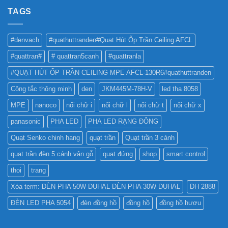
LED
LED
NHƯ
TAGS
PHA
THẾ
CHO
NÀO
BẢNG
TỐT
QUẢNG
#denvach
#quathuttranden#Quạt Hút Ốp Trần Ceiling AFCL
NHẤT
CÁO?
?
#quattran#
# quattran5canh
#quattranla
#QUẠT HÚT ỐP TRẦN CEILING MPE AFCL-130R6#quathuttranden
Công tắc thông minh
den
JKM445M-78H-V
led tha 8058
MPE
nanoco
nối chữ i
nối chữ l
nối chữ t
nối chữ x
panasonic
PHA LED
PHA LED RẠNG ĐÔNG
Quạt Senko chinh hang
quạt trần
Quạt trần 3 cánh
quạt trần đèn 5 cánh vân gỗ
quạt đứng
shop
smart control
thoi
trang
Xóa term: ĐÈN PHA 50W DUHAL ĐÈN PHA 30W DUHAL
ĐH 2888
ĐÈN LED PHA 5054
đèn đồng hồ
đồng hồ
đồng hồ hươu