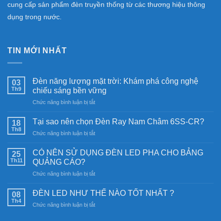
cung cấp sản phẩm đèn truyền thống từ các thương hiệu thông
dụng trong nước.
TIN MỚI NHẤT
Đèn năng lượng mặt trời: Khám phá công nghệ
03
Th9
chiếu sáng bền vững
ở
Chức năng bình luận bị tắt
Đèn
năng
Tại sao nên chọn Đèn Ray Nam Châm 6SS-CR?
18
lượng
Th8
ở
Chức năng bình luận bị tắt
mặt
Tại
trời:
sao
CÓ NÊN SỬ DỤNG ĐÈN LED PHA CHO BẢNG
Khám
25
nên
Th11
phá
QUẢNG CÁO?
chọn
công
ở
Chức năng bình luận bị tắt
Đèn
nghệ
CÓ
Ray
chiếu
NÊN
Nam
ĐÈN LED NHƯ THẾ NÀO TỐT NHẤT ?
08
sáng
SỬ
Châm
Th4
bền
ở
Chức năng bình luận bị tắt
DỤNG
6SS-
vững
ĐÈN
ĐÈN
CR?