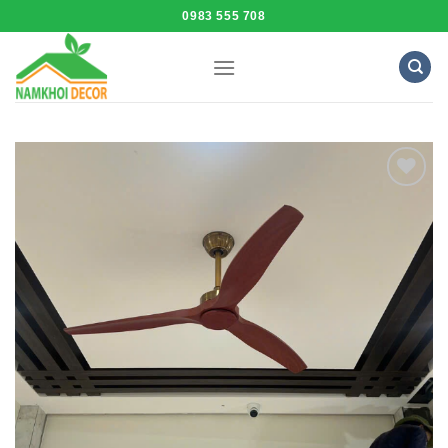
Skip
0983 555 708
to
content
Add to
Wishlist