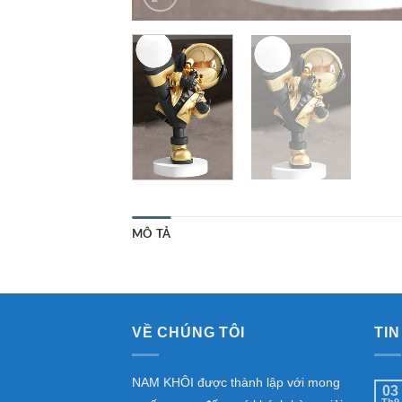
MÔ TẢ
VỀ CHÚNG TÔI
TIN
NAM KHÔI được thành lập với mong
03
Th9