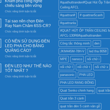
Khám phá công nghệ
#quathuttranden#Quạt Hút Ốp Trần
chiếu sáng bền vững
Ceiling AFCL
ở
Chức năng bình luận bị tắt
#quattran#
# quattran5canh
Đèn
năng
Tại sao nên chọn Đèn
#quattranla
lượng
Ray Nam Châm 6SS-CR?
mặt
#QUẠT HÚT ỐP TRẦN CEILING 
ở
Chức năng bình luận bị tắt
trời:
AFCL-130R6#quathuttranden
Tại
Khám
sao
phá
CÓ NÊN SỬ DỤNG ĐÈN
Công tắc thông minh
den
nên
công
LED PHA CHO BẢNG
chọn
nghệ
QUẢNG CÁO?
JKM445M-78H-V
led tha 8058
Đèn
chiếu
ở
Chức năng bình luận bị tắt
Ray
sáng
MPE
nanoco
nối chữ i
CÓ
Nam
bền
NÊN
Châm
ĐÈN LED NHƯ THẾ NÀO
vững
nối chữ l
nối chữ t
nối chữ x
SỬ
6SS-
TỐT NHẤT ?
DỤNG
CR?
panasonic
PHA LED
ở
Chức năng bình luận bị tắt
ĐÈN
ĐÈN
LED
PHA LED RẠNG ĐÔNG
LED
PHA
NHƯ
CHO
Quạt Senko chinh hang
quạt trầ
THẾ
BẢNG
NÀO
QUẢNG
Quạt trần 3 cánh
TỐT
CÁO?
NHẤT
quạt trần đèn 5 cánh vân gỗ
?