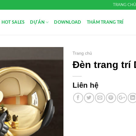
TRANG CH
HOT SALES
DỰ ÁN
DOWNLOAD
THẢM TRANG TRÍ
Trang chủ
Đèn trang trí
Add to
Wishlist
Liên hệ