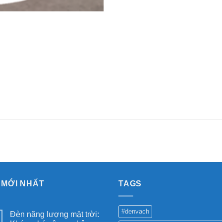
 MỚI NHẤT
TAGS
#denvach
Đèn năng lượng mặt trời: