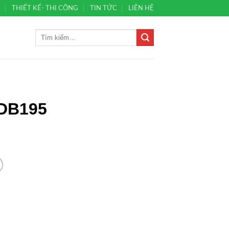
Ủ
THIẾT KẾ- THI CÔNG
TIN TỨC
LIÊN HỆ
 DB195