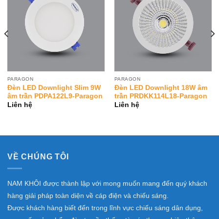
Wishlist
Wishlist
PARAGON
PARAGON
Đèn LED Downlight Slim 9W
Đèn LED Downlight 18W âm
âm trần PDPA122L9-Paragon
trần PRDKK114L18-Paragon
Liên hệ
Liên hệ
VỀ CHÚNG TÔI
NAM KHÔI được thành lập với mong muốn mang đến quý khách
hàng giải pháp toàn diện về cáp điện và chiếu sáng.
Được khách hàng biết đến trong lĩnh vực chiếu sáng dân dụng,