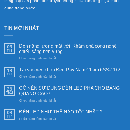
cung cấp sản phẩm đèn truyền thống từ các thương hiệu thông
dụng trong nước.
TIN MỚI NHẤT
Đèn năng lượng mặt trời: Khám phá công nghệ
03
Th9
chiếu sáng bền vững
ở
Chức năng bình luận bị tắt
Đèn
năng
Tại sao nên chọn Đèn Ray Nam Châm 6SS-CR?
18
lượng
Th8
ở
Chức năng bình luận bị tắt
mặt
Tại
trời:
sao
CÓ NÊN SỬ DỤNG ĐÈN LED PHA CHO BẢNG
Khám
25
nên
Th11
phá
QUẢNG CÁO?
chọn
công
ở
Chức năng bình luận bị tắt
Đèn
nghệ
CÓ
Ray
chiếu
NÊN
Nam
ĐÈN LED NHƯ THẾ NÀO TỐT NHẤT ?
08
sáng
SỬ
Châm
Th4
bền
ở
Chức năng bình luận bị tắt
DỤNG
6SS-
vững
ĐÈN
ĐÈN
CR?
LED
LED