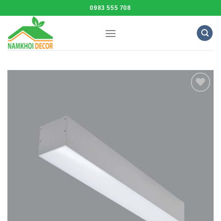
Skip
0983 555 708
to
content
Add to
Wishlist