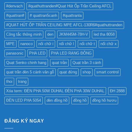
TỐT
QUẢNG
#denvach
#quathuttranden#Quạt Hút Ốp Trần Ceiling AFCL
NHẤT
CÁO?
?
#quattran#
# quattran5canh
#quattranla
#QUẠT HÚT ỐP TRẦN CEILING MPE AFCL-130R6#quathuttranden
Công tắc thông minh
den
JKM445M-78H-V
led tha 8058
MPE
nanoco
nối chữ i
nối chữ l
nối chữ t
nối chữ x
panasonic
PHA LED
PHA LED RẠNG ĐÔNG
Quạt Senko chinh hang
quạt trần
Quạt trần 3 cánh
quạt trần đèn 5 cánh vân gỗ
quạt đứng
shop
smart control
thoi
trang
Xóa term: ĐÈN PHA 50W DUHAL ĐÈN PHA 30W DUHAL
ĐH 2888
ĐÈN LED PHA 5054
đèn đồng hồ
đồng hồ
đồng hồ hươu
ĐĂNG KÝ NGAY