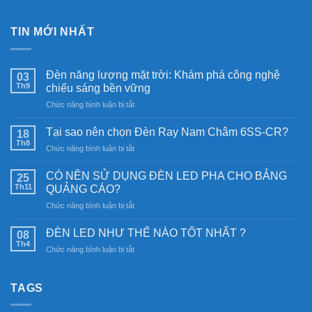
TIN MỚI NHẤT
Đèn năng lượng mặt trời: Khám phá công nghệ
03
Th9
chiếu sáng bền vững
ở
Chức năng bình luận bị tắt
Đèn
năng
Tại sao nên chọn Đèn Ray Nam Châm 6SS-CR?
18
lượng
Th8
ở
Chức năng bình luận bị tắt
mặt
Tại
trời:
sao
CÓ NÊN SỬ DỤNG ĐÈN LED PHA CHO BẢNG
Khám
25
nên
Th11
phá
QUẢNG CÁO?
chọn
công
ở
Chức năng bình luận bị tắt
Đèn
nghệ
CÓ
Ray
chiếu
NÊN
Nam
ĐÈN LED NHƯ THẾ NÀO TỐT NHẤT ?
08
sáng
SỬ
Châm
Th4
bền
ở
Chức năng bình luận bị tắt
DỤNG
6SS-
vững
ĐÈN
ĐÈN
CR?
LED
LED
NHƯ
TAGS
PHA
THẾ
CHO
NÀO
BẢNG