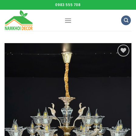
Skip
0983 555 708
to
content
Add to
Wishlist